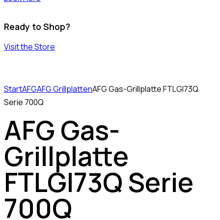
Ready to Shop?
Visit the Store
Start
AFG
AFG Grillplatten
AFG Gas-Grillplatte FTLGI73Q
Serie 700Q
AFG Gas-
Grillplatte
FTLGI73Q Serie
700Q