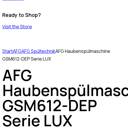
Ready to Shop?
Visit the Store
Start
AFG
AFG Spültechnik
AFG Haubenspülmaschine
GSM612-DEP Serie LUX
AFG
Haubenspülmasc
GSM612-DEP
Serie LUX