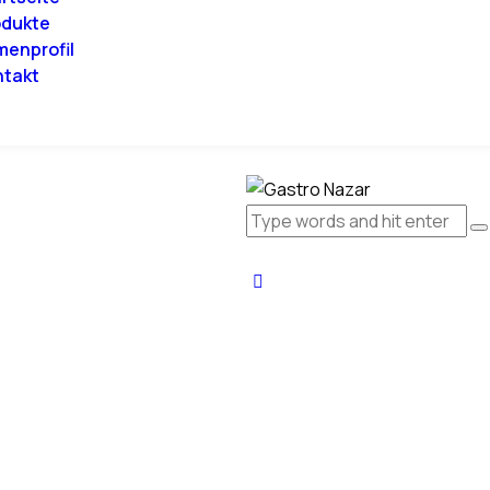
odukte
menprofil
ntakt