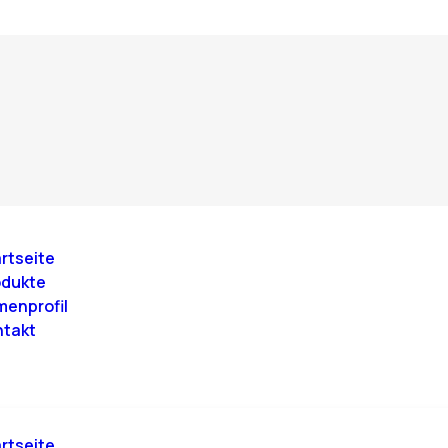
rtseite
odukte
menprofil
ntakt
rtseite