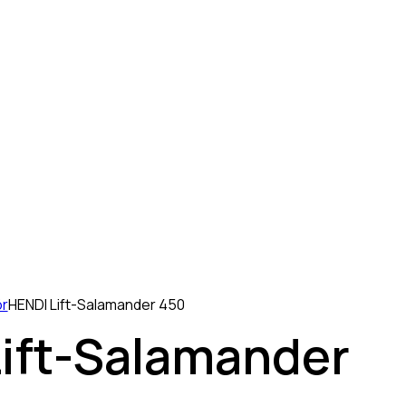
ör
HENDI Lift-Salamander 450
ift-Salamander