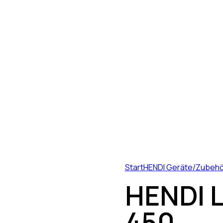
Start
HENDI Geräte/Zubeh
HENDI L
450